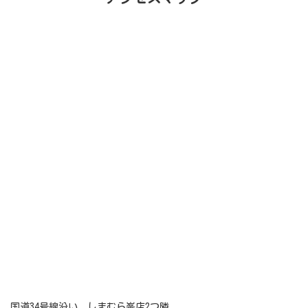
国道34号線沿い しまむら峯店2つ隣